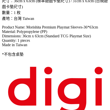
尺寸：36cm x 63cm (標準遊戲卡墊尺寸) / 31cm x 63cm (日規遊
戲卡墊尺寸)
數量：1 枚
產地：台灣 Taiwan
Product Name: Morishita Premium Playmat Sleeves-36*63cm
Material: Polypropylene (PP)
Dimensions: 36cm x 63cm (Standard TCG Playmat Size)
Quantity: 1 pieces
Made in Taiwan
*不包含桌墊