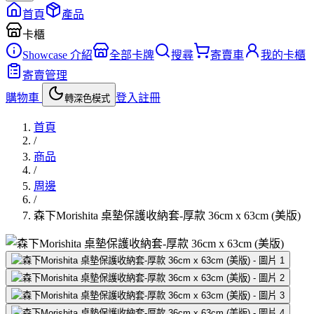
首頁
產品
卡櫃
Showcase 介紹
全部卡牌
搜尋
寄賣車
我的卡櫃
寄賣管理
購物車
登入
註冊
轉深色模式
首頁
/
商品
/
周邊
/
森下Morishita 桌墊保護收納套-厚款 36cm x 63cm (美版)