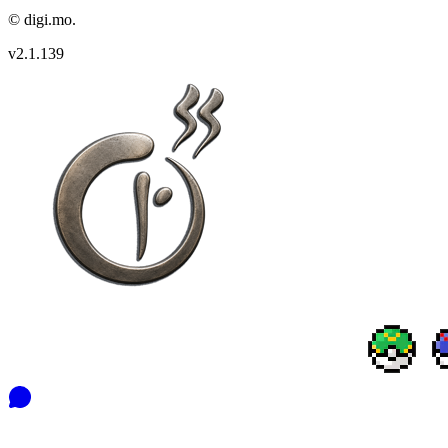
© digi.mo.
v
2.1.139