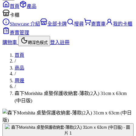
首頁
產品
卡櫃
Showcase 介紹
全部卡牌
搜尋
寄賣車
我的卡櫃
寄賣管理
購物車
登入
註冊
轉深色模式
首頁
/
商品
/
周邊
/
森下Morishita 桌墊保護收納套-薄款(2入) 31cm x 63cm
(中日版)