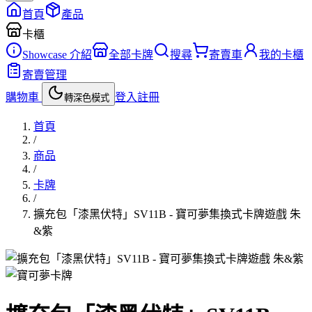
首頁
產品
卡櫃
Showcase 介紹
全部卡牌
搜尋
寄賣車
我的卡櫃
寄賣管理
購物車
登入
註冊
轉深色模式
首頁
/
商品
/
卡牌
/
擴充包「漆黑伏特」SV11B - 寶可夢集換式卡牌遊戲 朱
&紫
卡牌