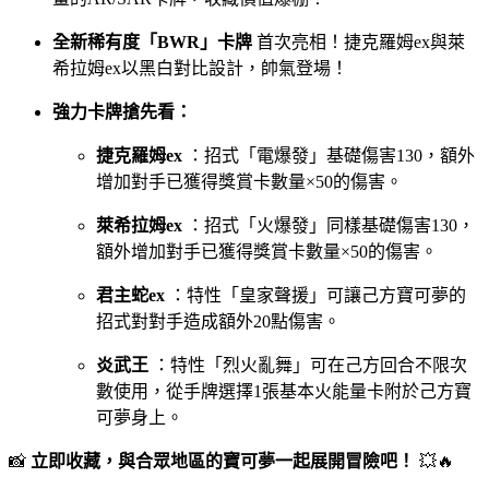
全新稀有度「BWR」卡牌
首次亮相！捷克羅姆ex與萊
希拉姆ex以黑白對比設計，帥氣登場！
強力卡牌搶先看：
捷克羅姆ex
：招式「電爆發」基礎傷害130，額外
增加對手已獲得獎賞卡數量×50的傷害。
萊希拉姆ex
：招式「火爆發」同樣基礎傷害130，
額外增加對手已獲得獎賞卡數量×50的傷害。
君主蛇ex
：特性「皇家聲援」可讓己方寶可夢的
招式對對手造成額外20點傷害。
炎武王
：特性「烈火亂舞」可在己方回合不限次
數使用，從手牌選擇1張基本火能量卡附於己方寶
可夢身上。
📸
立即收藏，與合眾地區的寶可夢一起展開冒險吧！
💥🔥