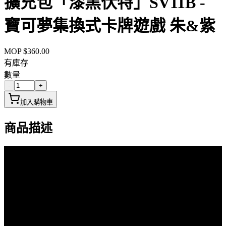
擴充包「漆黑伏特」SV11B -
寶可夢集換式卡牌遊戲 朱&紫
MOP $
360.00
有庫存
數量
-
+
加入購物車
商品描述