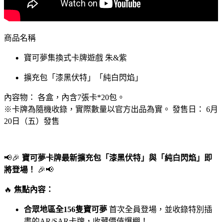
商品名稱
寶可夢集換式卡牌遊戲 朱&紫
擴充包「漆黑伏特」「純白閃焰」
內容物： 各盒，內含7張卡*20包。
※卡牌為隨機收錄，實際數量以官方出品為實。 發售日： 6月
20日（五）發售
📢🎉
寶可夢卡牌最新擴充包「漆黑伏特」與「純白閃焰」即
將登場！
🎉📢
🔥
焦點內容：
合眾地區全156隻寶可夢
首次全員登場，並收錄特別插
畫的AR/SAR卡牌，收藏價值爆棚！