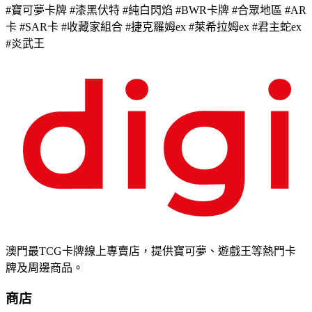
#寶可夢卡牌 #漆黑伏特 #純白閃焰 #BWR卡牌 #合眾地區 #AR
卡 #SAR卡 #收藏家組合 #捷克羅姆ex #萊希拉姆ex #君主蛇ex
#炎武王
澳門最TCG卡牌線上專賣店，提供寶可夢、遊戲王等熱門卡
牌及周邊商品。
商店