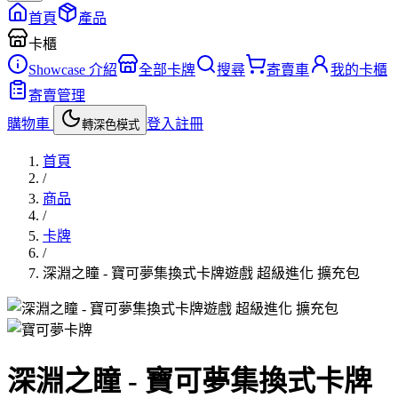
首頁
產品
卡櫃
Showcase 介紹
全部卡牌
搜尋
寄賣車
我的卡櫃
寄賣管理
購物車
登入
註冊
轉深色模式
首頁
/
商品
/
卡牌
/
深淵之瞳 - 寶可夢集換式卡牌遊戲 超級進化 擴充包
卡牌
深淵之瞳 - 寶可夢集換式卡牌