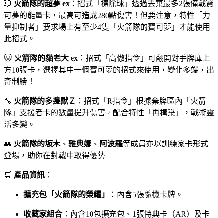
💥
火箭隊的超夢 ex
：招式「擦除球」透過丟棄最多2張備戰寶
可夢的能量卡，最高可造成280點傷害！但要注意，特性「力
量抑制者」要求場上有至少4隻「火箭隊的寶可夢」才能使用
此招式。
🐱
火箭隊的貓老大 ex
：招式「高傲指令」可翻開對手牌庫上
方10張卡，選擇其中一個寶可夢的招式來使用，變化多端，出
奇制勝！
🔧
火箭隊的多邊獸Ｚ
：招式「R指令」根據棄牌區內「火箭
隊」支援者卡的數量提升傷害，配合特性「再構築」，戰術靈
活多變。
👥
火箭隊的坂木
、
雅典娜
、
阿波羅
等成員亦以訓練家卡形式
登場，助你在對戰中取得優勢！
🛒
產品資訊
：
擴充包「火箭隊的榮耀」
：內含5張隨機卡牌。
收藏家組合
：內含10包擴充包、1張特典卡（AR）及卡