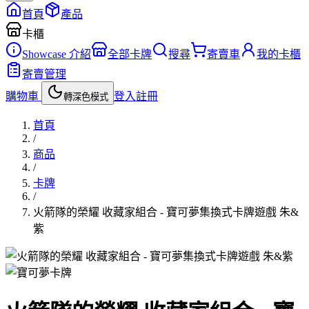
首頁
產品
卡櫃
Showcase 介紹
全部卡牌
搜尋
寄賣車
我的卡櫃
寄賣管理
購物車
登入
註冊
轉深色模式
首頁
/
商品
/
卡牌
/
火箭隊的榮耀 收藏家組合 - 寶可夢集換式卡牌遊戲 朱&
紫
卡牌