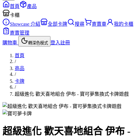
首頁
產品
卡櫃
Showcase 介紹
全部卡牌
搜尋
寄賣車
我的卡櫃
寄賣管理
購物車
登入
註冊
轉深色模式
首頁
/
商品
/
卡牌
/
超級進化 歡天喜地組合 伊布 - 寶可夢集換式卡牌遊戲
卡牌
超級進化 歡天喜地組合 伊布 -