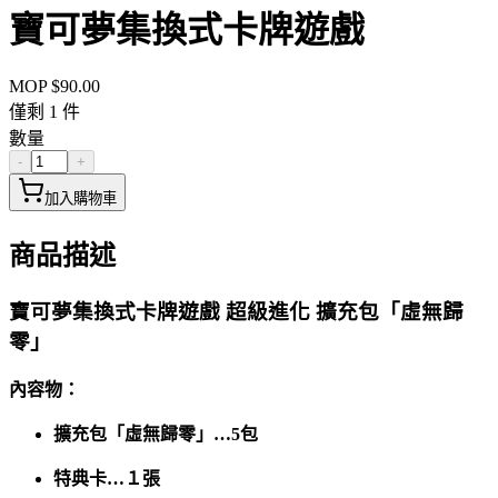
寶可夢集換式卡牌遊戲
MOP $
90.00
僅剩
1
件
數量
-
+
加入購物車
商品描述
寶可夢集換式卡牌遊戲 超級進化 擴充包「虛無歸
零」
內容物：
擴充包「虛無歸零」…5包
特典卡…１張