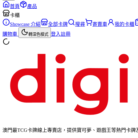
首頁
產品
卡櫃
Showcase 介紹
全部卡牌
搜尋
寄賣車
我的卡櫃
購物車
登入
註冊
轉深色模式
澳門最TCG卡牌線上專賣店，提供寶可夢、遊戲王等熱門卡牌