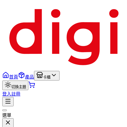
首頁
產品
卡櫃
切換主題
登入
註冊
選單